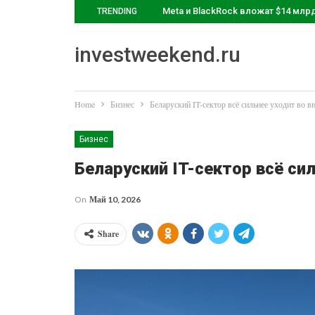
Meta и BlackRock вложат $14 млр
TRENDING
investweekend.ru
Home
Бизнес
Беларуский IT-сектор всё сильнее уходит во 
Бизнес
Беларуский IT-сектор всё си
On
Май 10, 2026
Share