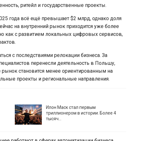
нность, ритейл и государственные проекты.
2025 года всё ещё превышает $2 млрд, однако доля
ейчас на внутренний рынок приходится уже более
но как с развитием локальных цифровых сервисов,
рактов.
ься с последствиями релокации бизнеса. За
пециалистов перенесли деятельность в Польшу,
не рынок становится менее ориентированным на
альные проекты и региональные направления.
Илон Маск стал первым
триллионером в истории. Более 4
тысяч…
внее работают в сферах автоматизации бизнеса,