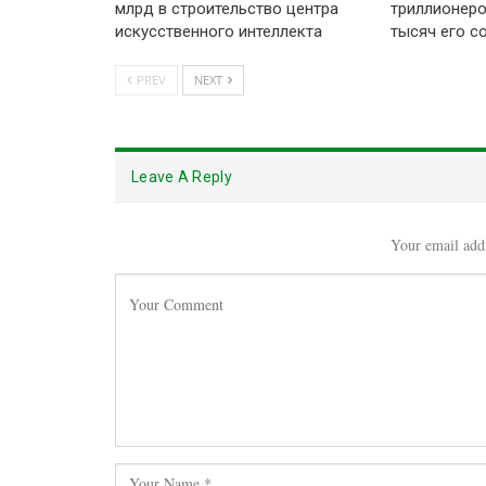
млрд в строительство центра
триллионеро
искусственного интеллекта
тысяч его с
PREV
NEXT
Leave A Reply
Your email addr