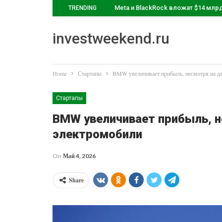
Meta и BlackRock вложат $14 млр
TRENDING
investweekend.ru
Home
Стартапы
BMW увеличивает прибыль, несмотря на да
Стартапы
BMW увеличивает прибыль, н
электромобили
On
Май 4, 2026
Share