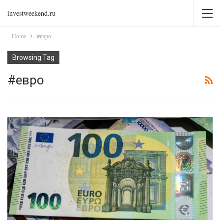
investweekend.ru
Home
#евро
Browsing Tag
#евро